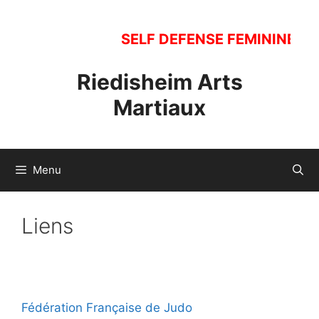
Aller
au
SELF DEFENSE FEMININE. Ouv
contenu
Riedisheim Arts
Martiaux
Menu
Liens
Fédération Française de Judo