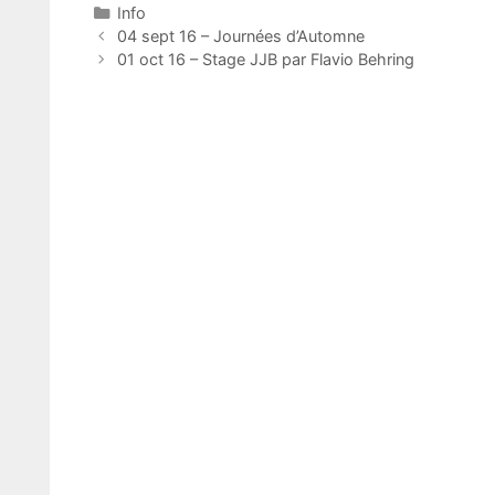
Catégories
Info
Navigation
04 sept 16 – Journées d’Automne
des
01 oct 16 – Stage JJB par Flavio Behring
articles