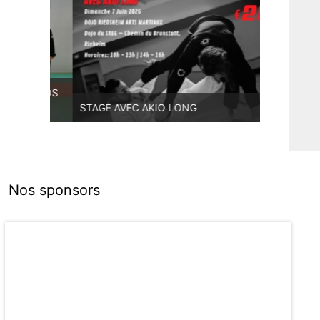
UR NOS
STAGE AVEC AKIO LONG
PREMIERE
Nos sponsors