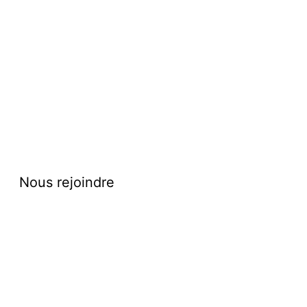
PREND DES COULEURS AVEC 2
ES CEINTURES: NOIRE POUR
DE NOUVELLES CEINTURES PO
E, MARRON POUR LOIC
JEUNES
Nous rejoindre