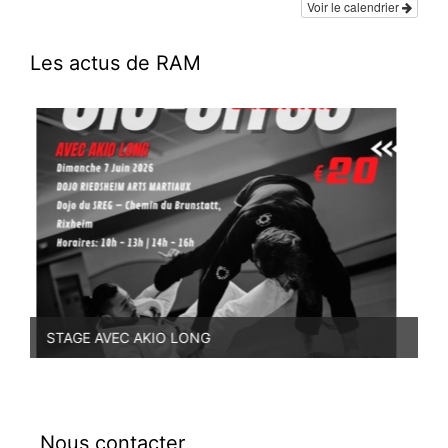
Voir le calendrier
Les actus de RAM
STAGE AVEC AKIO LONG
PR
Nous contacter