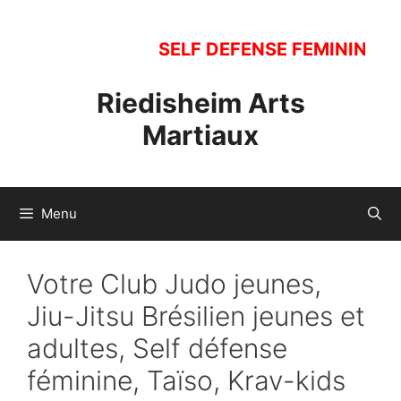
Aller
au
SELF DEFENSE FEMININE. Ouv
contenu
Riedisheim Arts
Martiaux
Menu
Votre Club Judo jeunes,
Jiu-Jitsu Brésilien jeunes et
adultes, Self défense
féminine, Taïso, Krav-kids