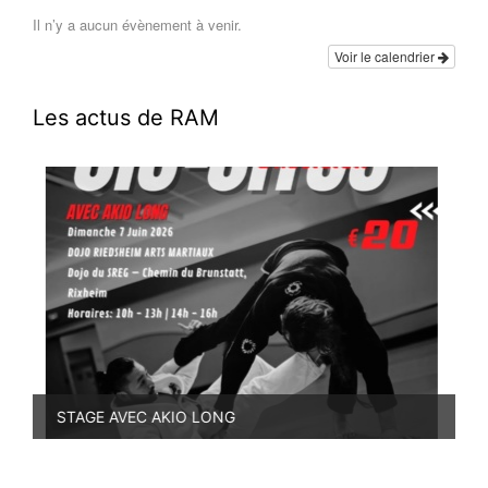
Il n’y a aucun évènement à venir.
Voir le calendrier
Les actus de RAM
STAGE AVEC AKIO LONG
PR