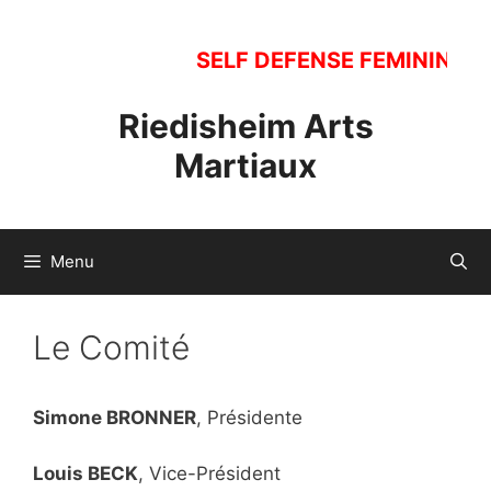
Aller
au
SELF DEFENSE FEMININE. Ouv
contenu
Riedisheim Arts
Martiaux
Menu
Le Comité
Simone BRONNER
, Présidente
Louis BECK
, Vice-Président