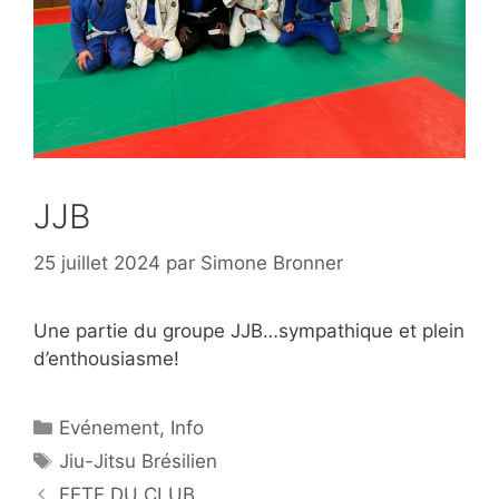
JJB
25 juillet 2024
par
Simone Bronner
Une partie du groupe JJB…sympathique et plein
d’enthousiasme!
Catégories
Evénement
,
Info
Étiquettes
Jiu-Jitsu Brésilien
Navigation
FETE DU CLUB